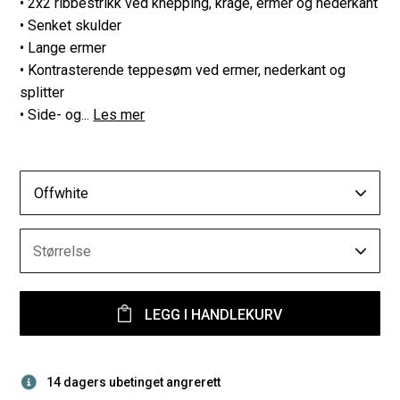
• 2x2 ribbestrikk ved knepping, krage, ermer og nederkant
• Senket skulder
• Lange ermer
• Kontrasterende teppesøm ved ermer, nederkant og
splitter
• Side- og...
Les mer
Offwhite
Størrelse
LEGG I HANDLEKURV
14 dagers ubetinget angrerett