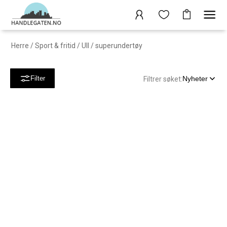
Herre
/
Sport & fritid
/
Ull / superundertøy
Nyheter
Filter
Filtrer søket: