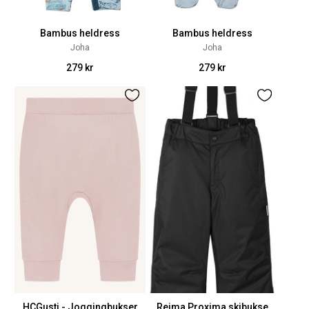
Bambus heldress
Bambus heldress
Joha
Joha
279 kr
279 kr
HCGusti - Joggingbukser
Reima Proxima skibukse