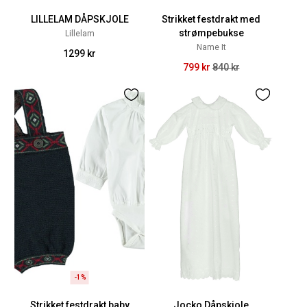
LILLELAM DÅPSKJOLE
Strikket festdrakt med
strømpebukse
Lillelam
Name It
1299 kr
799 kr
840 kr
-1%
Strikket festdrakt baby
Jocko Dåpskjole