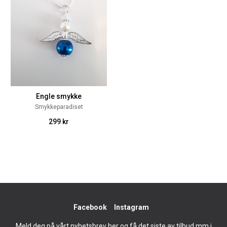
Engle smykke
Smykkeparadiset
299 kr
Facebook
Instagram
Meld deg på vårt nyhetsbrev her og få det siste av tilbud mm i