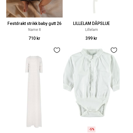
Festdrakt strikk baby gutt 26
LILLELAM DÅPSLUE
Name It
Lillelam
710 kr
399 kr
-5%