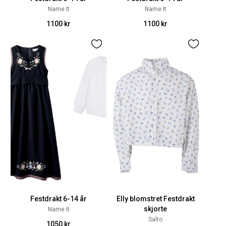
Name It
Name It
1100 kr
1100 kr
Festdrakt 6-14 år
Elly blomstret Festdrakt
skjorte
Name It
Salto
1050 kr