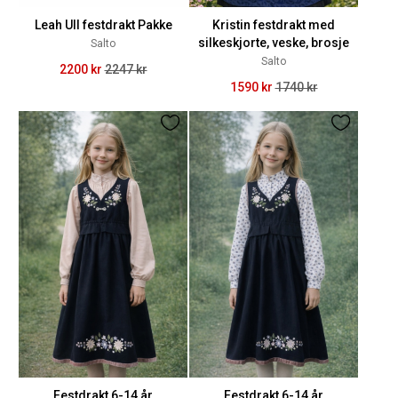
Leah Ull festdrakt Pakke
Kristin festdrakt med
silkeskjorte, veske, brosje
Salto
Salto
2200 kr
2247 kr
1590 kr
1740 kr
Festdrakt 6-14 år
Festdrakt 6-14 år