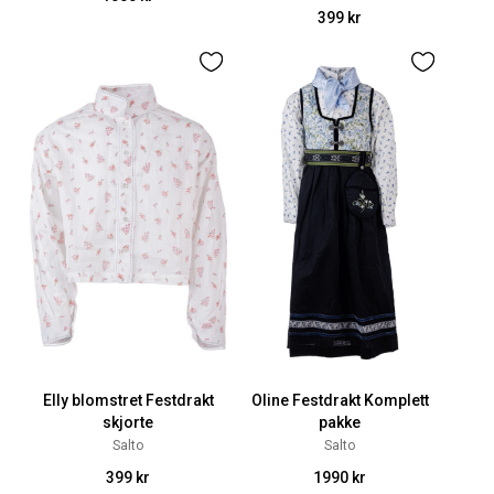
399 kr
Elly blomstret Festdrakt
Oline Festdrakt Komplett
skjorte
pakke
Salto
Salto
399 kr
1990 kr