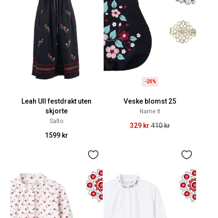
-20%
Leah Ull festdrakt uten
Veske blomst 25
skjorte
Name It
Salto
329 kr
410 kr
1599 kr