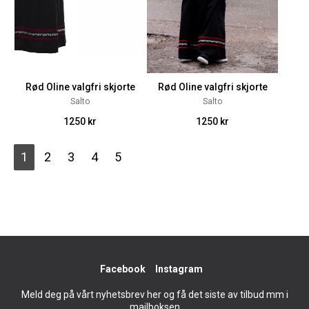
Rød Oline valgfri skjorte
Rød Oline valgfri skjorte
Salto
Salto
1250 kr
1250 kr
1
2
3
4
5
Facebook
Instagram
Meld deg på vårt nyhetsbrev her og få det siste av tilbud mm i
mailboksen