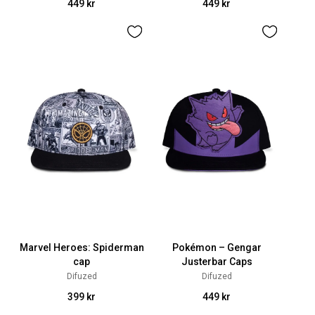
449 kr
449 kr
Marvel Heroes: Spiderman
Pokémon – Gengar
cap
Justerbar Caps
Difuzed
Difuzed
399 kr
449 kr