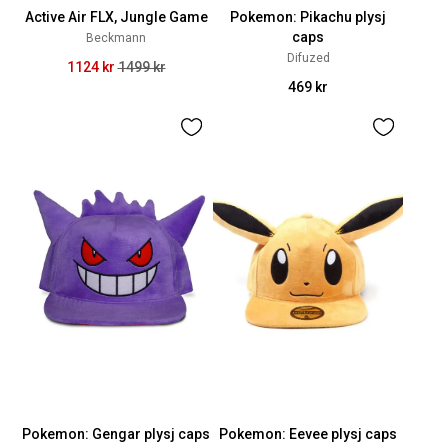
Active Air FLX, Jungle Game
Pokemon: Pikachu plysj
caps
Beckmann
Difuzed
1124 kr
1499 kr
469 kr
Pokemon: Gengar plysj caps
Pokemon: Eevee plysj caps