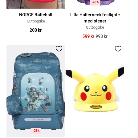
-40%
NORGE Bøttehatt
Lilla Halterneck festkjole
med stener
Guttogpike
Guttogpike
200 kr
599 kr
990 kr
-25%