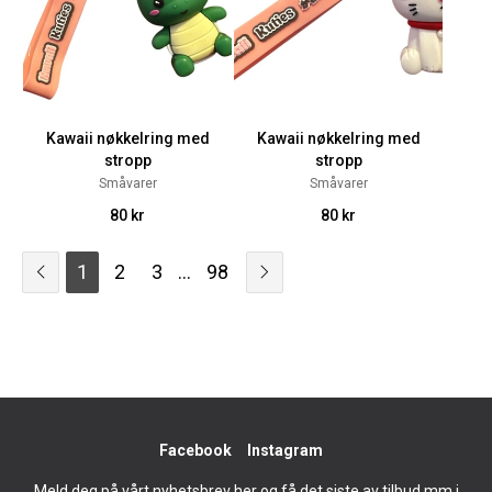
Kawaii nøkkelring med
Kawaii nøkkelring med
stropp
stropp
Småvarer
Småvarer
80 kr
80 kr
1
2
3
...
98
Facebook
Instagram
Meld deg på vårt nyhetsbrev her og få det siste av tilbud mm i