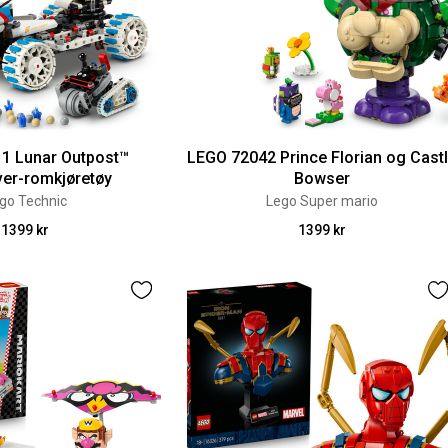
1 Lunar Outpost™
LEGO 72042 Prince Florian og Cast
er-romkjøretøy
Bowser
go Technic
Lego Super mario
1399 kr
1399 kr