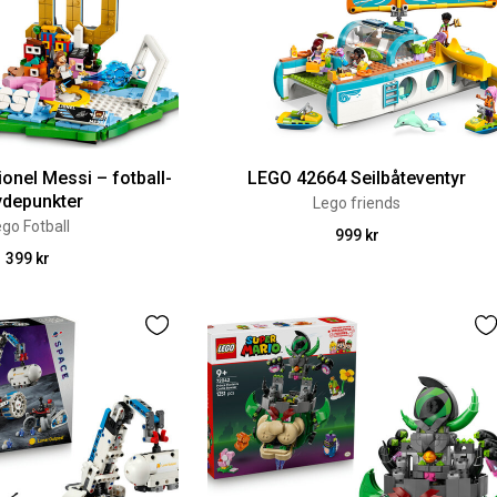
onel Messi – fotball-
LEGO 42664 Seilbåteventyr
ydepunkter
Lego friends
go Fotball
999 kr
399 kr