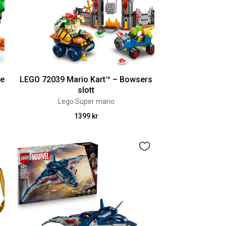
le
LEGO 72039 Mario Kart™ – Bowsers
slott
Lego Super mario
1399 kr