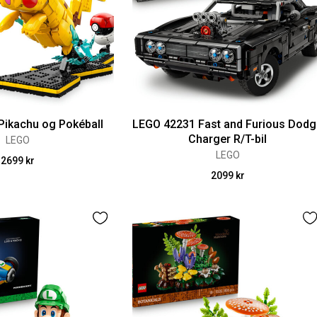
Pikachu og Pokéball
LEGO 42231 Fast and Furious Dod
Charger R/T-bil
LEGO
LEGO
2699 kr
2099 kr