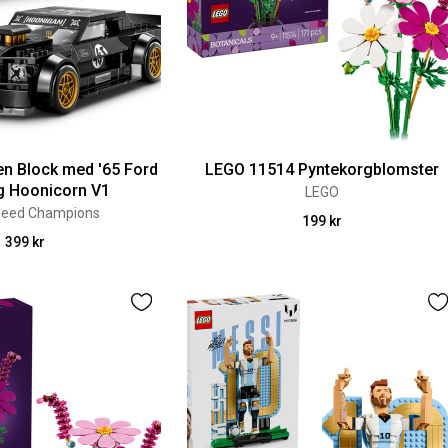
n Block med '65 Ford
LEGO 11514 Pyntekorgblomster
 Hoonicorn V1
LEGO
peed Champions
199 kr
399 kr