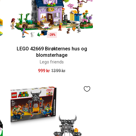
-28%
LEGO 42669 Birøkternes hus og
blomsterhage
Lego friends
999 kr
1399 kr