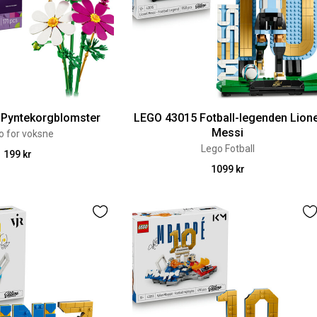
 Pyntekorgblomster
LEGO 43015 Fotball-legenden Lione
Messi
o for voksne
Lego Fotball
199 kr
1099 kr