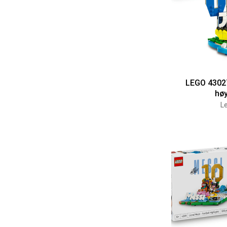
LEGO 43027 
hø
Le