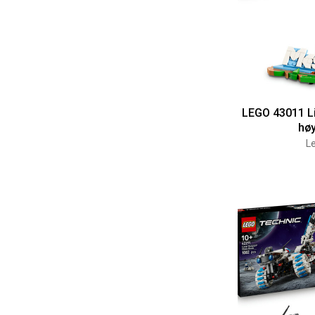
LEGO 43011 Li
hø
Le