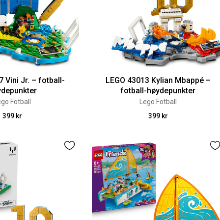
Vini Jr. – fotball-
LEGO 43013 Kylian Mbappé –
ydepunkter
fotball-høydepunkter
go Fotball
Lego Fotball
399 kr
399 kr