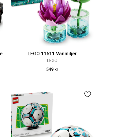
ge
LEGO 11511 Vannliljer
LEGO
549 kr