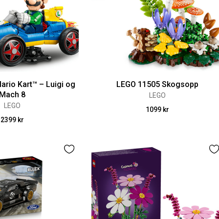
rio Kart™ – Luigi og
LEGO 11505 Skogsopp
Mach 8
LEGO
LEGO
1099 kr
2399 kr