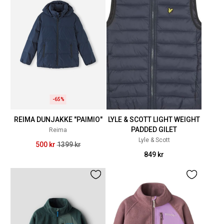
-65%
REIMA DUNJAKKE "PAIMIO"
LYLE & SCOTT LIGHT WEIGHT
PADDED GILET
Reima
Lyle & Scott
500 kr
1399 kr
849 kr