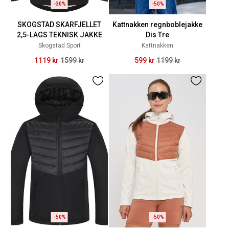
-30%
-50%
SKOGSTAD SKARFJELLET
Kattnakken regnboblejakke
2,5-LAGS TEKNISK JAKKE
Dis Tre
Skogstad Sport
Kattnakken
1119 kr
1599 kr
599 kr
1199 kr
-50%
-50%