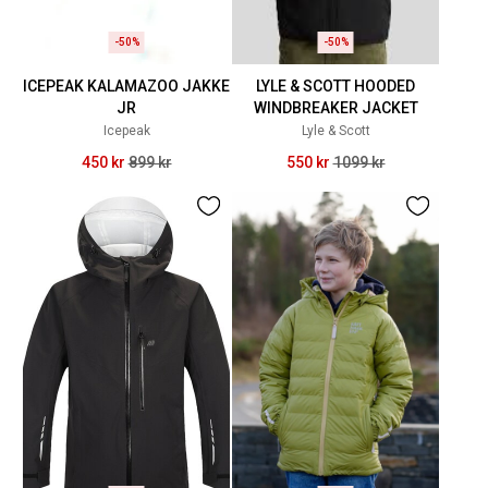
-50%
-50%
ICEPEAK KALAMAZOO JAKKE
LYLE & SCOTT HOODED
JR
WINDBREAKER JACKET
Icepeak
Lyle & Scott
450 kr
899 kr
550 kr
1099 kr