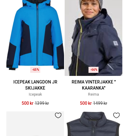
-65%
-66%
ICEPEAK LANGDON JR
REIMA VINTERJAKKE "
SKIJAKKE
KAARANKA"
Icepeak
Reima
500 kr
1399 kr
500 kr
1499 kr