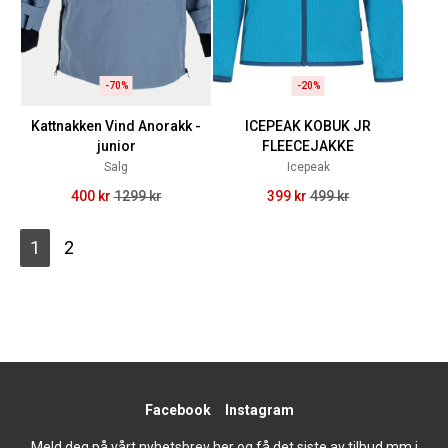
-70%
-20%
Kattnakken Vind Anorakk -
ICEPEAK KOBUK JR
junior
FLEECEJAKKE
Salg
Icepeak
400 kr
1299 kr
399 kr
499 kr
1
2
Facebook
Instagram
Meld deg på vårt nyhetsbrev her og få det siste av tilbud mm i