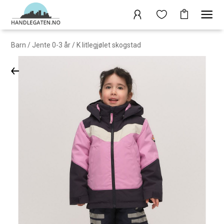
Barn
/
Jente 0-3 år
/
K litlegjølet skogstad