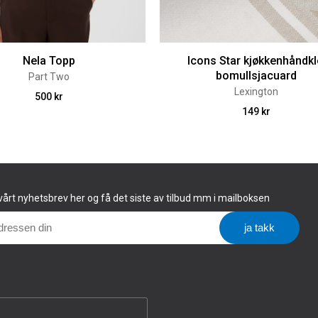
Nela Topp
Icons Star kjøkkenhåndkl
bomullsjacuard
Part Two
Lexington
500 kr
149 kr
årt nyhetsbrev her og få det siste av tilbud mm i mailboksen