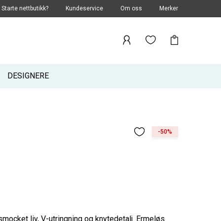
Starte nettbutikk?
Kundeservice
Om oss
Merker
DESIGNERE
-50%
mocket liv, V-utringning og knytedetalj. Ermeløs