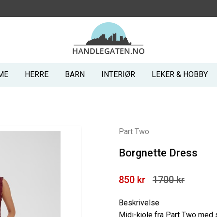
ME
HERRE
BARN
INTERIØR
LEKER & HOBBY
Part Two
Borgnette Dress
850 kr
1700 kr
Beskrivelse
Midi-kjole fra Part Two med s