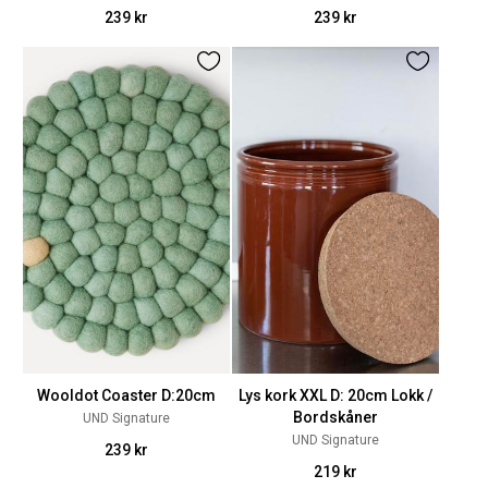
239 kr
239 kr
Wooldot Coaster D:20cm
Lys kork XXL D: 20cm Lokk /
Bordskåner
UND Signature
UND Signature
239 kr
219 kr