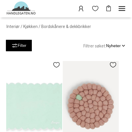
Interiør
/
Kjøkken
/
Bordskånere & dekkbrikker
Nyheter
Filter
Filtrer søket: