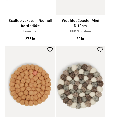
Scallop vokset lin/bomull
Wooldot Coaster Mini
bordbrikke
D:10cm
Lexington
UND Signature
275 kr
89 kr