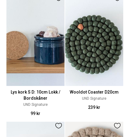
Lys kork S D: 10cm Lokk /
Wooldot Coaster D20cm
Bordskåner
UND Signature
UND Signature
239 kr
99 kr