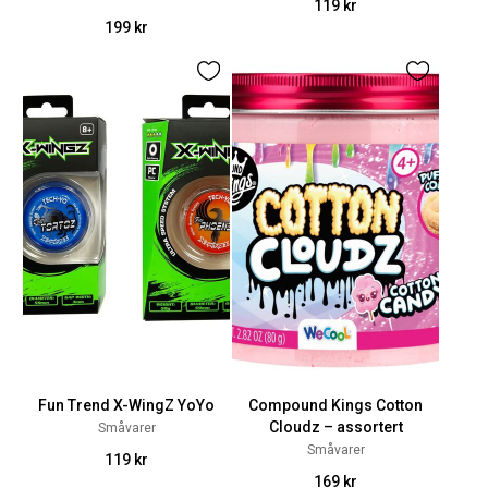
119 kr
199 kr
Fun Trend X-WingZ YoYo
Compound Kings Cotton
Cloudz – assortert
Småvarer
Småvarer
119 kr
169 kr