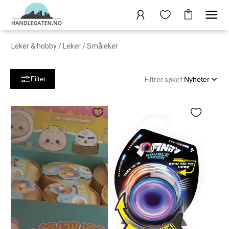
Leker & hobby
/
Leker
/
Småleker
Nyheter
Filter
Filtrer søket: