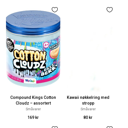
Compound Kings Cotton
Kawaii nøkkelring med
Cloudz – assortert
stropp
Småvarer
Småvarer
169 kr
80 kr