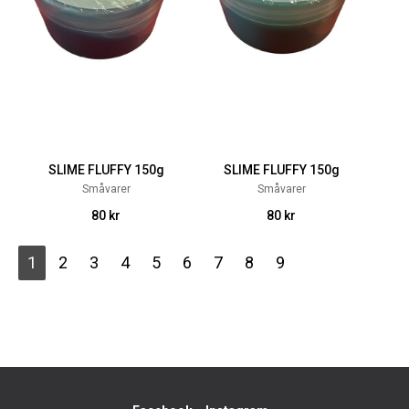
SLIME FLUFFY 150g
SLIME FLUFFY 150g
Småvarer
Småvarer
80 kr
80 kr
1
2
3
4
5
6
7
8
9