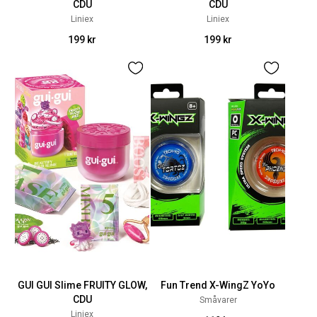
CDU
CDU
Liniex
Liniex
199 kr
199 kr
GUI GUI Slime FRUITY GLOW,
Fun Trend X-WingZ YoYo
CDU
Småvarer
Liniex