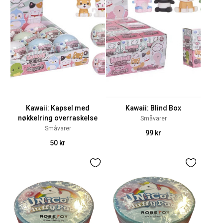
Kawaii: Kapsel med
Kawaii: Blind Box
nøkkelring overraskelse
Småvarer
Småvarer
99 kr
50 kr