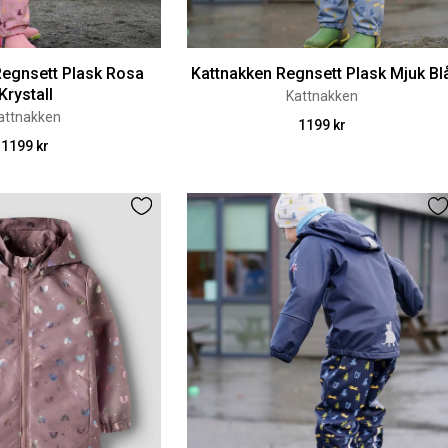
Regnsett Plask Rosa
Kattnakken Regnsett Plask Mjuk Bl
Krystall
Kattnakken
attnakken
1199 kr
1199 kr