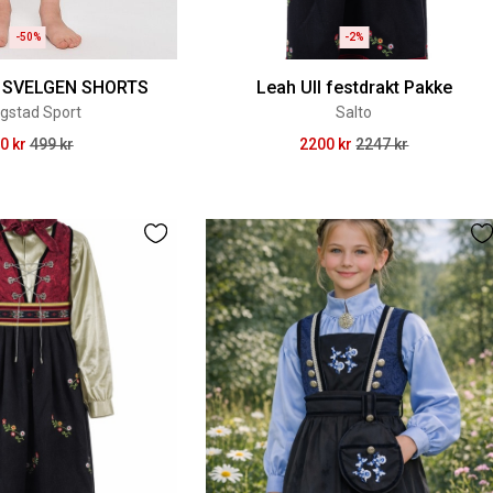
-50%
-2%
 SVELGEN SHORTS
Leah Ull festdrakt Pakke
gstad Sport
Salto
0 kr
499 kr
2200 kr
2247 kr