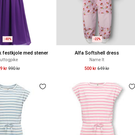
-40%
-22%
k festkjole med stener
Alfa Softshell dress
uttogpike
Name It
9 kr
990 kr
500 kr
649 kr