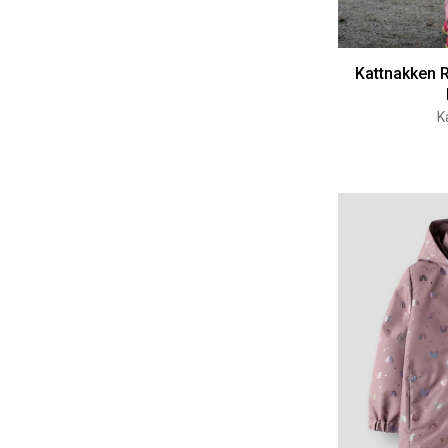
Kattnakken 
K