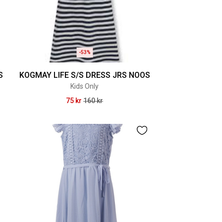
-53%
S
KOGMAY LIFE S/S DRESS JRS NOOS
Kids Only
75 kr
160 kr