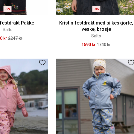
-2%
-8%
 festdrakt Pakke
Kristin festdrakt med silkeskjorte,
veske, brosje
Salto
Salto
0 kr
2247 kr
1590 kr
1740 kr