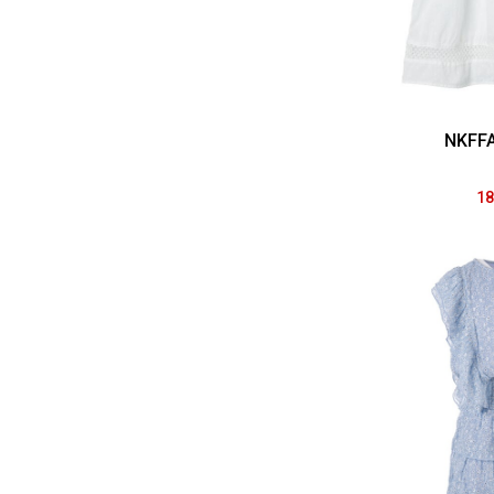
NKFFA
18