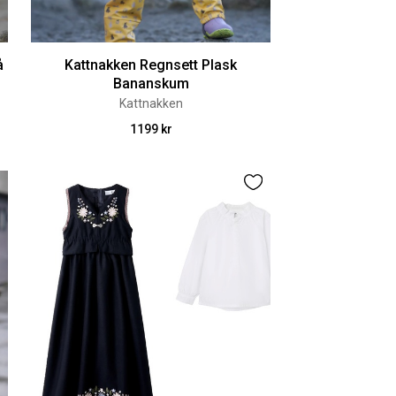
å
Kattnakken Regnsett Plask
Bananskum
Kattnakken
1199 kr