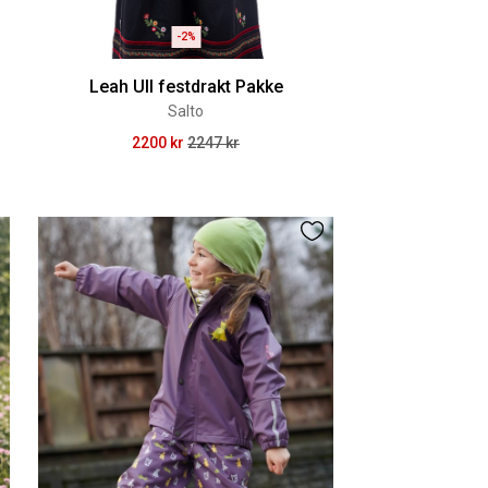
-2%
Leah Ull festdrakt Pakke
Salto
2200 kr
2247 kr