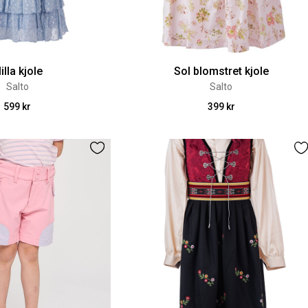
illa kjole
Sol blomstret kjole
Salto
Salto
599 kr
399 kr