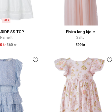
-50%
RIDE SS TOP
Elvira lang kjole
Name It
Salto
0 kr
360 kr
599 kr