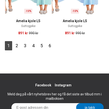
-10%
-10%
Amelia kjole LS
Amelia kjole LS
Guttogpike
Guttogpike
891 kr
990 kr
891 kr
990 kr
1
2
3
4
5
6
Facebook
Instagram
Meld deg på vårt nyhetsbrev her og få det siste av tilbud mm i
mailboksen