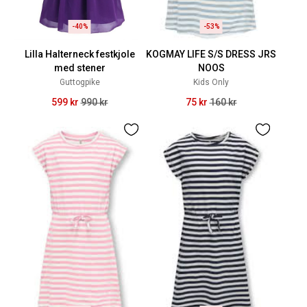
-40%
-53%
Lilla Halterneck festkjole
KOGMAY LIFE S/S DRESS JRS
med stener
NOOS
Guttogpike
Kids Only
599 kr
990 kr
75 kr
160 kr